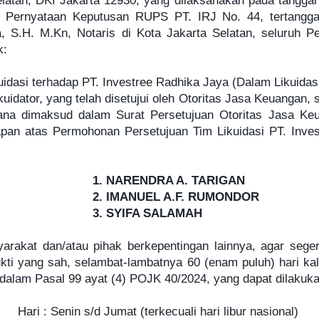
latan, DKI Jakarta 12930, yang dilaksanakan pada tanggal
 Pernyataan Keputusan RUPS PT. IRJ No. 44, tertanggal
a, S.H. M.Kn, Notaris di Kota Jakarta Selatan, seluruh 
k:
asi terhadap PT. Investree Radhika Jaya (Dalam Likuidasi
dator, yang telah disetujui oleh Otoritas Jasa Keuangan, 
na dimaksud dalam Surat Persetujuan Otoritas Jasa Keu
gapan atas Permohonan Persetujuan Tim Likuidasi PT. Inves
1. NARENDRA A. TARIGAN
L A.F. RUMONDOR
A SALAMAH
arakat dan/atau pihak berkepentingan lainnya, agar seg
 bukti yang sah, selambat-lambatnya 60 (enam puluh) hari 
 dalam Pasal 99 ayat (4) POJK 40/2024, yang dapat dilakuka
at (terkecuali hari libur nasional)