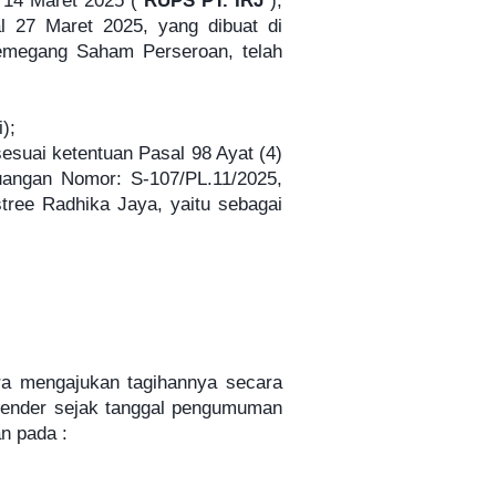
 14 Maret 2025 ("
RUPS PT. IRJ
"),
 27 Maret 2025, yang dibuat di
Pemegang Saham Perseroan, telah
);
sesuai ketentuan Pasal 98 Ayat (4)
angan Nomor: S-107/PL.11/2025,
tree Radhika Jaya, yaitu sebagai
era mengajukan tagihannya secara
kalender sejak tanggal pengumuman
n pada :