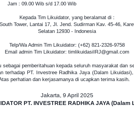
 s/d 17.00 Wib​
Kepada Tim Likuidator, yang beralamat di :​
outh Tower, Lantai 17, Jl. Jend. Sudirman Kav. 45-46, Kare
Selatan 12930 - Indonesia​​
Telp/Wa Admin Tim Likuidator: ‪(+62) 821-2326-9758‬
Email admin Tim Likuidator:
timlikuidasiIRJ@gmail.com
 sebagai pemberitahuan kepada seluruh masyarakat dan s
an terhadap PT. Investree Radhika Jaya (Dalam Likuidasi)
Atas perhatian dan kerjasamanya di ucapkan terima kasih.
Jakarta, 9 April 2025
UIDATOR PT. INVESTREE RADHIKA JAYA (Dalam Li