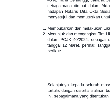
48 A, Karet Semanggi, Jakarta Se
sebagaimana dimuat dalam Akta
hadapan Notaris Dita Okta Sesi
menyetujui dan memutuskan untu
Membubarkan dan melakukan Likuid
Menunjuk dan mengangkat Tim Likui
dalam POJK 40/2024, sebagaima
tanggal 12 Maret, perihal: Tang
berikut:
2. IMANUE
3. SYIF
Selanjutnya kepada seluruh masy
tertulis dengan disertai salinan
ini, sebagaimana yang ditentukan
Hari : Senin s/d Jum